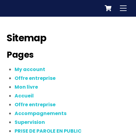
Cart
Skip
Men
to
content
Sitemap
Pages
My account
Offre entreprise
Mon livre
Accueil
Offre entreprise
Accompagnements
Supervision
PRISE DE PAROLE EN PUBLIC