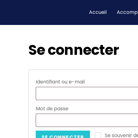
Skip
to
Accueil
Accomp
content
Se connecter
Obligatoire
Identifiant ou e-mail
Obligatoire
Mot de passe
Se souvenir d
SE CONNECTER