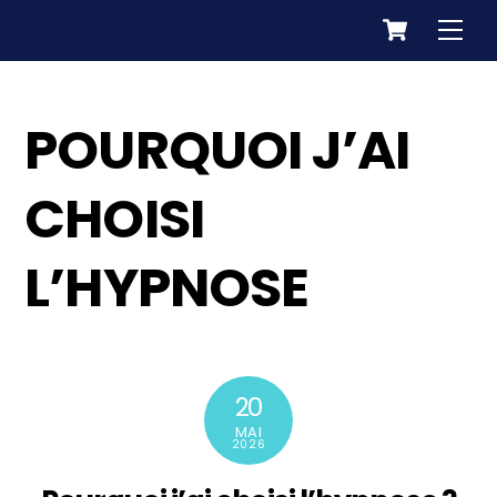
Cart
Skip
Men
to
content
POURQUOI J’AI
CHOISI
L’HYPNOSE
20
MAI
2026